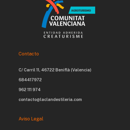
Contacto
C/ Carril 11, 46722 Beniflà (Valencia)
684417972
962 111 974
contacto@laclandestileria.com
Aviso Legal